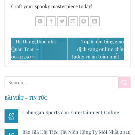
Craft your spooky masterpiece today!
Hệ thống thuê nhà
Top 6 nền tảng giao
Quán Toan –
dịch vàng online chất
0934225077
lượng và an toàn nhất
BÀI VIẾT – TIN TỨC
Gabungan Sports dan Entertainment Online
07
Th8
Báo Giá Đặt Tiệc Tất Niên Công Ty Mới Nhất 2026
07