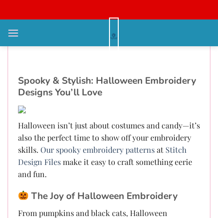
Bỏ
qua
nội
Why Halloween Embroidery Is a
dung
Must for Every Craft Lover
Spooky & Stylish: Halloween Embroidery
Designs You’ll Love
Halloween isn’t just about costumes and candy—it’s
also the perfect time to show off your embroidery
skills.
Our spooky embroidery patterns
at
Stitch
Design Files
make it easy to craft something eerie
and fun.
The Joy of Halloween Embroidery
From pumpkins and black cats, Halloween