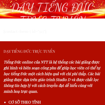
DẠY TIẾNG ĐỨC
TRỰC TUYẾN
[contact-form-7 id="327"]
DẠY TIẾNG ĐỨC TRỰC TUYẾN
Tiếng Đức online của NTT là hệ thống các bài giảng được
ghi hình và biên soạn công phu để giúp học viên có thể tự
học tiếng Đức một cách hiệu quả với chi phí thấp. Các bài
giảng được dựa trên giáo trình Studio D và được chắt lọc
thông tin hợp lý với cách truyền đạt dễ hiểu cùng với
minh hoạ trực quan.
CƠ SỞ THEO TỈNH